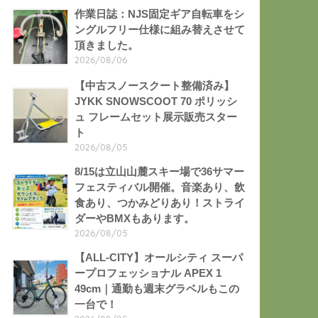
作業日誌：NJS固定ギア自転車をシ
ングルフリー仕様に組み替えさせて
頂きました。
2026/08/06
【中古スノースクート整備済み】
JYKK SNOWSCOOT 70 ポリッシ
ュ フレームセット展示販売スター
ト
2026/08/05
8/15は立山山麓スキー場で36サマー
フェスティバル開催。音楽あり、飲
食あり、つかみどりあり！ストライ
ダーやBMXもあります。
2026/08/05
【ALL-CITY】オールシティ スーパ
ープロフェッショナル APEX 1
49cm｜通勤も週末グラベルもこの
一台で！