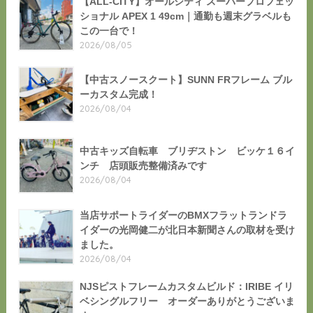
【ALL-CITY】オールシティ スーパープロフェッ
ショナル APEX 1 49cm｜通勤も週末グラベルも
この一台で！
2026/08/05
【中古スノースクート】SUNN FRフレーム ブル
ーカスタム完成！
2026/08/04
中古キッズ自転車 ブリヂストン ビッケ１６イ
ンチ 店頭販売整備済みです
2026/08/04
当店サポートライダーのBMXフラットランドラ
イダーの光岡健二が北日本新聞さんの取材を受け
ました。
2026/08/04
NJSピストフレームカスタムビルド：IRIBE イリ
ベシングルフリー オーダーありがとうございま