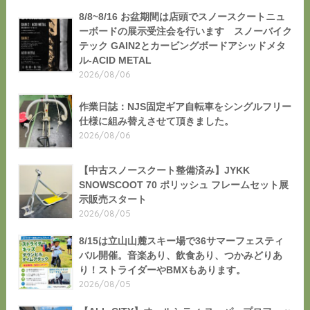
8/8~8/16 お盆期間は店頭でスノースクートニュ
ーボードの展示受注会を行います スノーバイク
テック GAIN2とカービングボードアシッドメタ
ル-ACID METAL
2026/08/06
作業日誌：NJS固定ギア自転車をシングルフリー
仕様に組み替えさせて頂きました。
2026/08/06
【中古スノースクート整備済み】JYKK
SNOWSCOOT 70 ポリッシュ フレームセット展
示販売スタート
2026/08/05
8/15は立山山麓スキー場で36サマーフェスティ
バル開催。音楽あり、飲食あり、つかみどりあ
り！ストライダーやBMXもあります。
2026/08/05