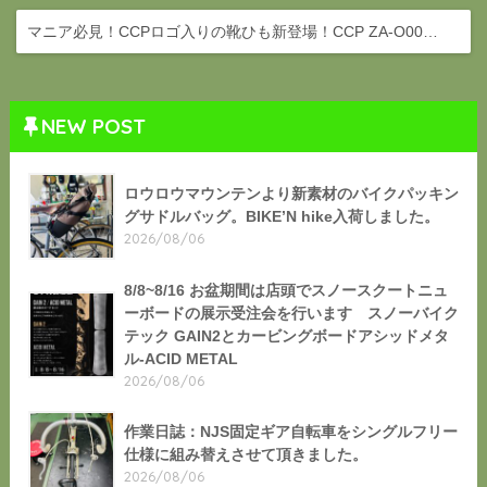
マニア必見！CCPロゴ入りの靴ひも新登場！CCP ZA-O00…
NEW POST
ロウロウマウンテンより新素材のバイクパッキン
グサドルバッグ。BIKE’N hike入荷しました。
2026/08/06
8/8~8/16 お盆期間は店頭でスノースクートニュ
ーボードの展示受注会を行います スノーバイク
テック GAIN2とカービングボードアシッドメタ
ル-ACID METAL
2026/08/06
作業日誌：NJS固定ギア自転車をシングルフリー
仕様に組み替えさせて頂きました。
2026/08/06