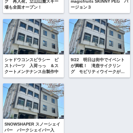
グ 再入荷。立山山麓スキー
magicfruits SKINNY PEG バ
場も全面オープン！
ージョン３
シャドウコンスピラシー ピ
9/22 明日は街中でイベント
ストパーツ 入荷っっ ＆ス
が満載！ 滝壺サイクリン
クートメンテナンス台製作中
グ モビリティウイークが街
と人を自転車で繋ぎます★
SNOWSHAPER スノーシェイ
パー パークシェイパー入