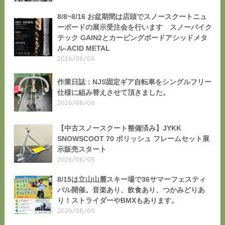
8/8~8/16 お盆期間は店頭でスノースクートニュ
ーボードの展示受注会を行います スノーバイク
テック GAIN2とカービングボードアシッドメタ
ル-ACID METAL
2026/08/06
作業日誌：NJS固定ギア自転車をシングルフリー
仕様に組み替えさせて頂きました。
2026/08/06
【中古スノースクート整備済み】JYKK
SNOWSCOOT 70 ポリッシュ フレームセット展
示販売スタート
2026/08/05
8/15は立山山麓スキー場で36サマーフェスティ
バル開催。音楽あり、飲食あり、つかみどりあ
り！ストライダーやBMXもあります。
2026/08/05