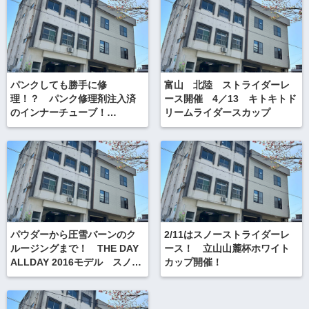
パンクしても勝手に修
富山 北陸 ストライダーレ
理！？ パンク修理剤注入済
ース開催 4／13 キトキトド
のインナーチューブ！
リームライダースカップ
HUTCHINSON Protect Air
チューブ
パウダーから圧雪バーンのク
2/11はスノーストライダーレ
ルージングまで！ THE DAY
ース！ 立山山麓杯ホワイト
ALLDAY 2016モデル スノー
カップ開催！
スクート スノーモト スノ
ーバイク用ワイドボード