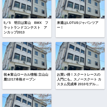
5／5 明日は富山 BMX フ
来週はLOTUSジャパンツア
ラットランドコンテスト ア
ー！
ンカップ2013
祝★富山ローカル情報:立山山
お買い得！スクートレースの
麓12/17本格オープン
入門にも。スノースクート カ
スタム完成車 2010モデル
STYLE-R ブラウン