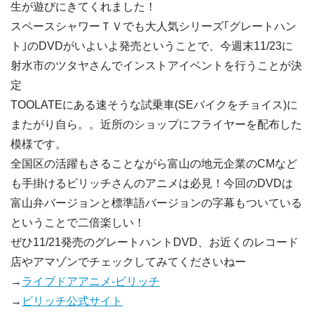
生が遊びにきてくれました！
スペースシャワーＴＶでも大人気シリーズ｢グレートハン
ト｣のDVDがいよいよ発売ということで、今週末11/23に
射水市のツタヤさんでインストアイベントを行うことが決
定
TOOLATEにある速そうな試乗車(SEバイクをチョイス)に
またがり自ら。。近所のショップにフライヤーを配布した
模様です。
全国区の活躍もさることながら富山の地元企業のCMなど
も手掛けるビリッチさんのアニメは必見！今回のDVDは
富山弁バージョンと標準語バージョンの字幕もついている
ということで二倍楽しい！
ぜひ11/21発売のグレートハントDVD、お近くのレコード
店やアマゾンでチェックしてみてくださいねー
→
ライブドアアニメ-ビリッチ
→
ビリッチ公式サイト