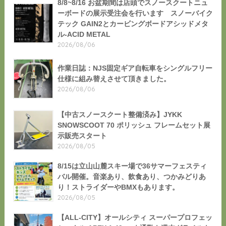
8/8~8/16 お盆期間は店頭でスノースクートニュ
ーボードの展示受注会を行います スノーバイク
テック GAIN2とカービングボードアシッドメタ
ル-ACID METAL
2026/08/06
作業日誌：NJS固定ギア自転車をシングルフリー
仕様に組み替えさせて頂きました。
2026/08/06
【中古スノースクート整備済み】JYKK
SNOWSCOOT 70 ポリッシュ フレームセット展
示販売スタート
2026/08/05
8/15は立山山麓スキー場で36サマーフェスティ
バル開催。音楽あり、飲食あり、つかみどりあ
り！ストライダーやBMXもあります。
2026/08/05
【ALL-CITY】オールシティ スーパープロフェッ