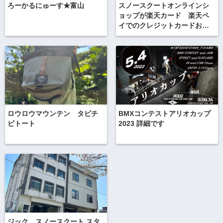
ろーかるにゅーす★富山
スノースクートオンラインシ
ョップが楽天カード 楽天ペ
イでのクレジットカードお支
払いに対応開始！ ポイント
もたまってお買い物も簡単で
すよ
ロウロウマウンテン タビチ
BMXコンテストアリオカップ
ビトート
2023 詳細です
ジック スノースクート スタ