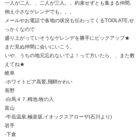
一人が二人、、二人が三人。。約束せずとも集まる仲間,
例え小さなゲレンデでも。。。
メールやお電話で各地の状況も伝わってくるTOOLATE,せ
っかくなので
盛り上がっていそうなゲレンデを勝手にピックアップ★
まだ見ぬ仲間に会いにいこう。
いや、うちの地元忘れないでよ！って方いたら、、また教
えてね★
岐阜
-ホワイトピア高鷲,飛騨かわい
長野
-白馬４７,栂池,牧の入
富山
-牛岳温泉,極楽坂,イオックスアローザ(石川より)
岩手
-下倉