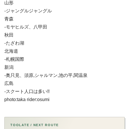
山形
-ジャングルジャングル
青森
-モヤヒルズ、八甲田
秋田
-たざわ湖
北海道
-札幌国際
新潟
-奥只見、須原,シャルマン,池の平,関温泉
広島
-スクート人口は多い!!
photo:taka rider:osumi
TOOLATE / NEXT ROUTE