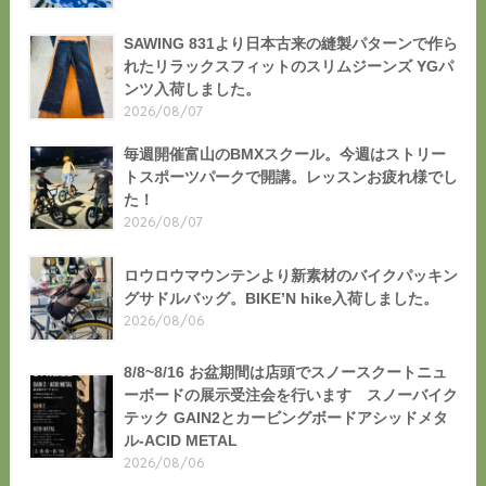
SAWING 831より日本古来の縫製パターンで作ら
れたリラックスフィットのスリムジーンズ YGパ
ンツ入荷しました。
2026/08/07
毎週開催富山のBMXスクール。今週はストリー
トスポーツパークで開講。レッスンお疲れ様でし
た！
2026/08/07
ロウロウマウンテンより新素材のバイクパッキン
グサドルバッグ。BIKE’N hike入荷しました。
2026/08/06
8/8~8/16 お盆期間は店頭でスノースクートニュ
ーボードの展示受注会を行います スノーバイク
テック GAIN2とカービングボードアシッドメタ
ル-ACID METAL
2026/08/06