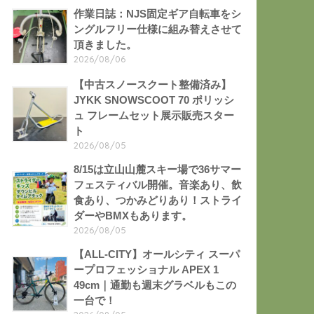
作業日誌：NJS固定ギア自転車をシ
ングルフリー仕様に組み替えさせて
頂きました。
2026/08/06
【中古スノースクート整備済み】
JYKK SNOWSCOOT 70 ポリッシ
ュ フレームセット展示販売スター
ト
2026/08/05
8/15は立山山麓スキー場で36サマー
フェスティバル開催。音楽あり、飲
食あり、つかみどりあり！ストライ
ダーやBMXもあります。
2026/08/05
【ALL-CITY】オールシティ スーパ
ープロフェッショナル APEX 1
49cm｜通勤も週末グラベルもこの
一台で！