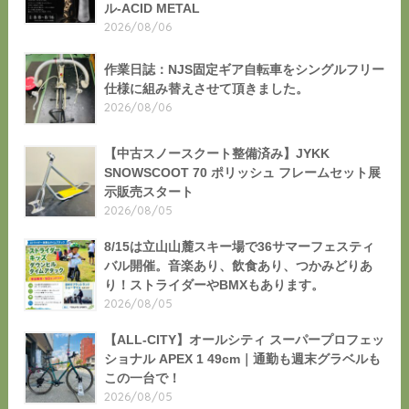
ル-ACID METAL
2026/08/06
作業日誌：NJS固定ギア自転車をシングルフリー
仕様に組み替えさせて頂きました。
2026/08/06
【中古スノースクート整備済み】JYKK
SNOWSCOOT 70 ポリッシュ フレームセット展
示販売スタート
2026/08/05
8/15は立山山麓スキー場で36サマーフェスティ
バル開催。音楽あり、飲食あり、つかみどりあ
り！ストライダーやBMXもあります。
2026/08/05
【ALL-CITY】オールシティ スーパープロフェッ
ショナル APEX 1 49cm｜通勤も週末グラベルも
この一台で！
2026/08/05