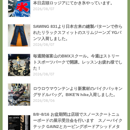
本日店頭ロッジアにてかき氷やっています。
2026/08/07
SAWING 831より日本古来の縫製パターンで作ら
れたリラックスフィットのスリムジーンズ YGパ
ンツ入荷しました。
2026/08/07
毎週開催富山のBMXスクール。今週はストリー
トスポーツパークで開講。レッスンお疲れ様でし
た！
2026/08/07
ロウロウマウンテンより新素材のバイクパッキン
グサドルバッグ。BIKE’N hike入荷しました。
2026/08/06
8/8~8/16 お盆期間は店頭でスノースクートニュ
ーボードの展示受注会を行います スノーバイク
テック GAIN2とカービングボードアシッドメタ