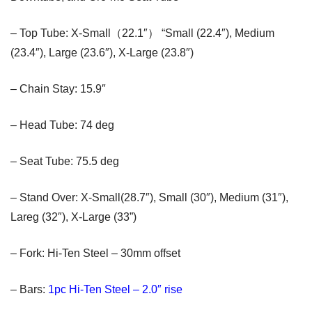
– Top Tube: X-Small（22.1″） “Small (22.4″), Medium
(23.4″), Large (23.6″), X-Large (23.8″)
– Chain Stay: 15.9″
– Head Tube: 74 deg
– Seat Tube: 75.5 deg
– Stand Over: X-Small(28.7″), Small (30″), Medium (31″),
Lareg (32″), X-Large (33”)
– Fork: Hi-Ten Steel – 30mm offset
– Bars:
1pc Hi-Ten Steel – 2.0″ rise