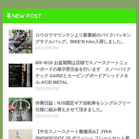
NEW POST
ロウロウマウンテンより新素材のバイクパッキン
グサドルバッグ。BIKE’N hike入荷しました。
2026/08/06
8/8~8/16 お盆期間は店頭でスノースクートニュ
ーボードの展示受注会を行います スノーバイク
テック GAIN2とカービングボードアシッドメタ
ル-ACID METAL
2026/08/06
作業日誌：NJS固定ギア自転車をシングルフリー
仕様に組み替えさせて頂きました。
2026/08/06
【中古スノースクート整備済み】JYKK
SNOWSCOOT 70 ポリッシュ フレームセット展