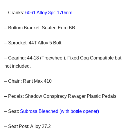
– Cranks:
6061 Alloy 3pc 170mm
– Bottom Bracket: Sealed Euro BB
– Sprocket: 44T Alloy 5 Bolt
– Gearing: 44-18 (Freewheel), Fixed Cog Compatible but
not included.
– Chain: Rant Max 410
– Pedals: Shadow Conspiracy Ravager Plastic Pedals
– Seat:
Subrosa Bleached (with bottle opener)
– Seat Post: Alloy 27.2