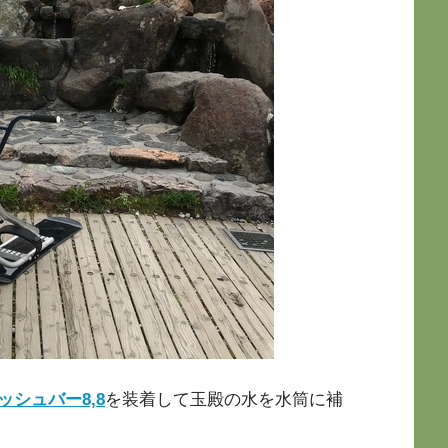
ッシュバー8,8
を装着して玉殿の水を水筒に補