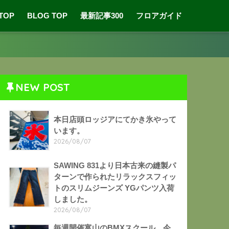
 TOP
BLOG TOP
最新記事300
フロアガイド
NEW POST
本日店頭ロッジアにてかき氷やって
います。
2026/08/07
SAWING 831より日本古来の縫製パ
ターンで作られたリラックスフィッ
トのスリムジーンズ YGパンツ入荷
しました。
2026/08/07
毎週開催富山のBMXスクール。今