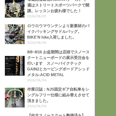
週はストリートスポーツパークで開
講。レッスンお疲れ様でした！
2026/08/07
ロウロウマウンテンより新素材のバ
イクパッキングサドルバッグ。
BIKE’N hike入荷しました。
2026/08/06
8/8~8/16 お盆期間は店頭でスノース
クートニューボードの展示受注会を
行います スノーバイクテック
GAIN2とカービングボードアシッド
メタル-ACID METAL
2026/08/06
作業日誌：NJS固定ギア自転車をシ
ングルフリー仕様に組み替えさせて
頂きました。
2026/08/06
【中古スノースクート整備済み】