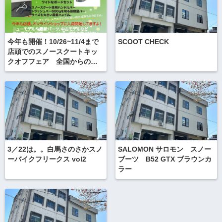
今年も開催！10/26~11/4まで
SCOOT CHECK
店頭でのスノースクートキッ
クオフフェア 全国からのご
来場心よりお待ちしておりま
す。
3／22は。。白馬さのさかスノ
SALOMON サロモン スノー
ーバイクフリークス vol2
ブーツ B52 GTX ブラウンカ
ラー