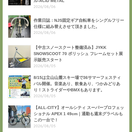
ル-ACID METAL
2026/08/06
作業日誌：NJS固定ギア自転車をシングルフリー
仕様に組み替えさせて頂きました。
2026/08/06
【中古スノースクート整備済み】JYKK
SNOWSCOOT 70 ポリッシュ フレームセット展
示販売スタート
2026/08/05
8/15は立山山麓スキー場で36サマーフェスティ
バル開催。音楽あり、飲食あり、つかみどりあ
り！ストライダーやBMXもあります。
2026/08/05
【ALL-CITY】オールシティ スーパープロフェッ
ショナル APEX 1 49cm｜通勤も週末グラベルも
この一台で！
2026/08/05