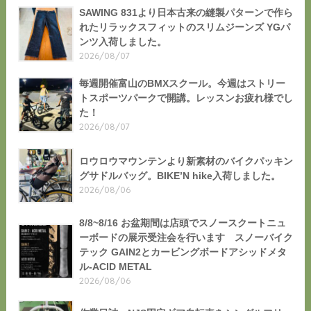
SAWING 831より日本古来の縫製パターンで作ら
れたリラックスフィットのスリムジーンズ YGパ
ンツ入荷しました。
2026/08/07
毎週開催富山のBMXスクール。今週はストリー
トスポーツパークで開講。レッスンお疲れ様でし
た！
2026/08/07
ロウロウマウンテンより新素材のバイクパッキン
グサドルバッグ。BIKE’N hike入荷しました。
2026/08/06
8/8~8/16 お盆期間は店頭でスノースクートニュ
ーボードの展示受注会を行います スノーバイク
テック GAIN2とカービングボードアシッドメタ
ル-ACID METAL
2026/08/06