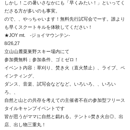
しかし！この暑いさなかにも「早くみたい！」といってく
ださる方が多いのも事実。
ので、、やっちゃいます！無料先行試写会でーす。誰より
も早くスクートキルを体験してください！
★JOY mt. -ジョイマウンテン-
8/26,27
立山山麓粟巣野スキー場内にて
参加費無料；参加条件、ゴミゼロ！
イベント内容：草刈り、焚き火（直火禁止）、ライブ、ペ
インティング、
ダンス、音楽、試写会などなど。いろいろ、、いろい
ろ、、
自然と山との共存を考えての主催者不在の参加型フリース
タイルキャンプイベントです
皆が思うがママに自然と戯れる。テント○焚き火台◎、出
店、出し物三重丸！