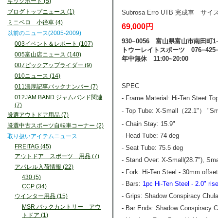
キックボード (5)
ブログトップニュース (1)
Subrosa Erro UTB 完成車 サイ
ミニベロ 小径車 (4)
69,000円
以前のニュース(2005-2009)
930−0056 富山県富山市南田町1−
003イベント＆レポート (107)
トウーレイトスポーツ 076−425−
005富山店ニュース (140)
年中無休 11:00~20:00
007ピックアップライダー (9)
010ニュース (14)
SPEC
011濃厚記事バックナンバー (7)
012JAM BAND ジャムバンド関連
- Frame Material: Hi-Ten Steet T
(7)
- Top Tube: X-Small（22.1"） "Small
厳選アウトドア用品 (7)
- Chain Stay: 15.9"
厳選中古スポーツ自転車コーナー (2)
- Head Tube: 74 deg
取り扱いアイテムニュース
FREITAG (45)
- Seat Tube: 75.5 deg
アウトドア スポーツ 用品 (7)
- Stand Over: X-Small(28.7"), Smal
アパレル入荷情報 (22)
- Fork: Hi-Ten Steel - 30mm offset
430 (5)
- Bars:
1pc Hi-Ten Steel - 2.0" ris
CCP (34)
- Grips: Shadow Conspiracy Chul
ウインター用品 (15)
MSR バックカントリー アウ
- Bar Ends: Shadow Conspiracy C
トドア (1)