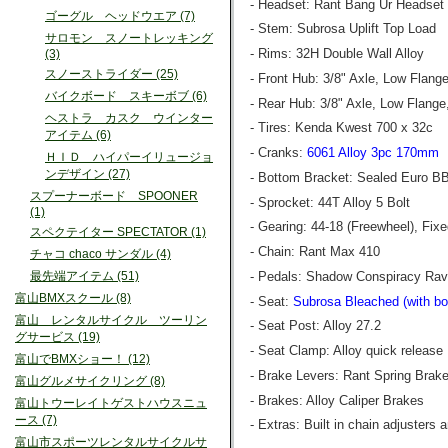
- Headset: Rant Bang Ur Headset 
ゴーグル ヘッドウエア (7)
- Stem: Subrosa Uplift Top Load
サロモン スノートレッキング
- Rims: 32H Double Wall Alloy
(3)
スノーストライダー (25)
- Front Hub: 3/8" Axle, Low Flange
バイクボード スキーボブ (6)
- Rear Hub: 3/8" Axle, Low Flange
ヘストラ カスク ウインター
- Tires: Kenda Kwest 700 x 32c
アイテム (6)
- Cranks:
6061 Alloy 3pc 170mm
ＨＩＤ ハイパーイリュージョ
ンデザイン (27)
- Bottom Bracket: Sealed Euro B
スプーナーボード SPOONER
- Sprocket: 44T Alloy 5 Bolt
(1)
- Gearing: 44-18 (Freewheel), Fix
スペクテイター SPECTATOR (1)
- Chain: Rant Max 410
チャコ chaco サンダル (4)
- Pedals: Shadow Conspiracy Rav
最先端アイテム (51)
富山BMXスクール (8)
- Seat:
Subrosa Bleached (with bot
富山 レンタルサイクル ツーリン
- Seat Post: Alloy 27.2
グサービス (19)
- Seat Clamp: Alloy quick release
富山でBMXショー！ (12)
- Brake Levers: Rant Spring Brak
富山グルメサイクリング (8)
- Brakes: Alloy Caliper Brakes
富山トウーレイトゲストハウスニュ
ース (7)
- Extras: Built in chain adjusters
富山市スポーツレンタルサイクルサ