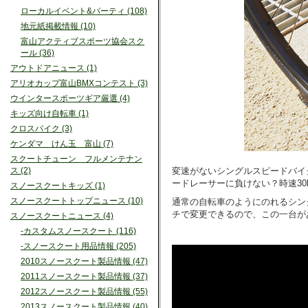
ローカルイベント&パーティ (108)
地元紙掲載情報 (10)
富山アクティブスポーツ協会スク
ール (36)
アウトドアニュース (1)
アリオカップ富山BMXコンテスト (3)
ウインタースポーツギア厳選 (4)
キッズ向け自転車 (1)
クロスバイク (3)
ケンダマ けん玉 富山 (7)
スクートチューン フルメンテナン
変速がないシングルスピードバイ
ス (2)
ードレーサーに負けない？時速30
スノースクートキッズ (1)
スノースクートトップニュース (10)
通常の自転車のようにのれるシン
チで変更できるので、この一台が
スノースクートニュース (4)
-カスタムスノースクート (116)
-スノースクート用品情報 (205)
2010スノースクート製品情報 (47)
2011スノースクート製品情報 (37)
2012スノースクート製品情報 (55)
2013スノースクート製品情報 (40)