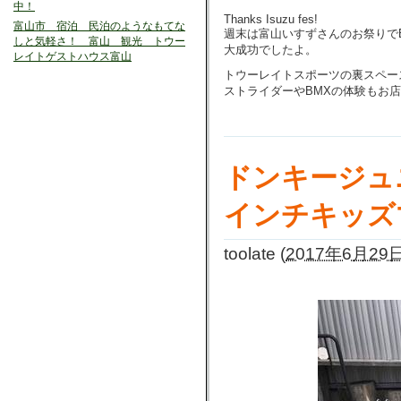
中！
Thanks Isuzu fes!
富山市 宿泊 民泊のようなもてな
週末は富山いすずさんのお祭りで
しと気軽さ！ 富山 観光 トウー
大成功でしたよ。
レイトゲストハウス富山
トウーレイトスポーツの裏スペー
ストライダーやBMXの体験もお
ドンキージュニ
インチキッズマ
toolate
(
2017年6月29日