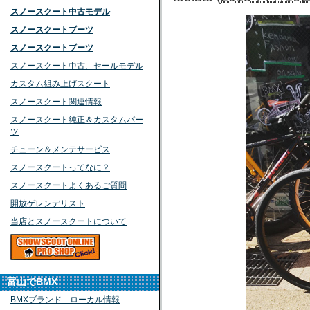
スノースクート中古モデル
スノースクートブーツ
スノースクートブーツ
スノースクート中古、セールモデル
カスタム組み上げスクート
スノースクート関連情報
スノースクート純正＆カスタムパー
ツ
チューン＆メンテサービス
スノースクートってなに？
スノースクートよくあるご質問
開放ゲレンデリスト
当店とスノースクートについて
富山でBMX
BMXブランド ローカル情報