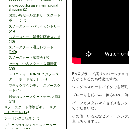
snowscoot for sale international
shipping (1)
お買い得セール訳あり スクート
ボード (17)
スノースクートバックカントリー
(25)
スノースクート最新動画オススメ
(46)
スノースクート滑走レポート
(149)
スノースクート試乗会 (70)
セール 中古スクート入荷情報
(78)
BMXブランド譲りのパーツチョ
トリニティ TORNITY スノース
方ができるのも特徴ですね。
クートボードセット (65)
ブラックマウンテン スノースク
シングルスピードバイクでも通勤
ート (4)
ブレーキも前のみ、後ろのみ、前
過去のスノースクートモデル情報
(74)
パーツカスタムやチョイスもシン
スノースクート体験ビギナースクー
てくださいね。
ルレポート (14)
その他、いろんなピスト、シング
ツーリング自転車 (17)
車もありますよ。
フリースタイルキックスクーター・