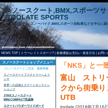
スノースクート,BMX,スポーツ
-TOOLATE SPORTS
スノースクート, スノーバイク,BMX,スポーツ自転車などを中心に
NEWS TOP
|
トウーレイトスポーツ?
|
各種通販お支払い 発送方法
|
お問い
スノースクートショップメニュー
「NKS」と一
↓スノースクートご注文、最新情報
スノースクートファクトリーへよう
富山 ストリ
こそ
世界一の品揃えスクートオンライン
クから街乗りま
ショップ
UTB
JYKKスノースクート
MINI,COMPACT完成車
スクートパウダーワイドボード
toolate
(
2018年7月16日