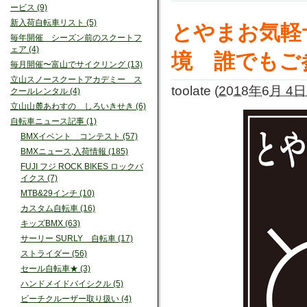
ービス (9)
新入荷自転車リスト (5)
とやまお気軽サ
毎年開催 シーズン前のスクートフ
ェア (4)
境 誰でもご
毎月開催〜富山でサイクリング (13)
立山スノースクートアカデミー ス
toolate
(
2018年6月 4日 
クールレンタル (4)
立山山麓あわすの しろいきせき (6)
自転車ニュース記事 (1)
BMXイベント コンテスト (57)
BMXニュース,入荷情報 (185)
FUJI フジ ROCK BIKES ロックバ
イクス (7)
MTB&29インチ (10)
カスタム自転車 (16)
キッズBMX (63)
サーリー SURLY 自転車 (17)
ストライダー (56)
セール自転車★ (3)
ハンドメイドバイシクル (5)
ビーチクルーザー取り扱い (4)