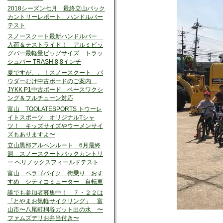
2018シーズン七月 最終立山バック
カントリーレポート ハンドルバー
テスト
スノースクート最新ハンドルバー
入荷＆テストライド！ アルミビッ
グバー最軽量ビッグサイズ トラッ
シュバー TRASH 8,8インチ
夏ですが。。！スノースクート パ
ウダーむけ中古ボードのご案内
JYKK P1中古ボード ベースワクシ
ング＆フルチューン対応
富山 TOOLATESPORTS トウーレ
イトスポーツ オリジナルTシャ
ツ！ キッズサイズやウーメンサイ
ズもありますよ〜
立山黒部アルペンルート 6月最終
週 スノースクートバックカントリ
ー ヘリノックスフィールドテスト
富山 ペラゴバイク 街乗り おす
すめ シティコミューター 自転車
誰でも参加者募集中！ ７・２２は
「とやまお気軽サイクリング」 富
山市〜八尾町桐谷ガット出の水 〜
ファムズデリお弁当付き〜