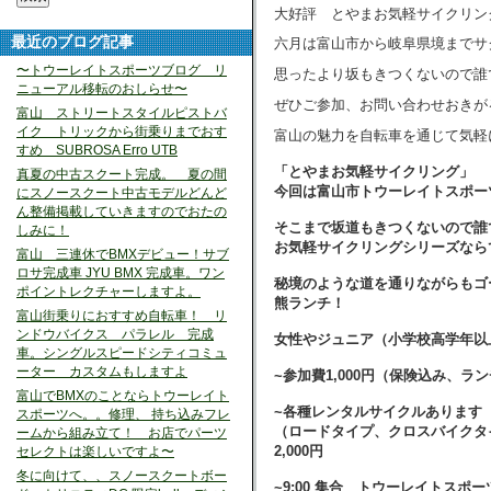
大好評 とやまお気軽サイクリン
最近のブログ記事
六月は富山市から岐阜県境までサ
〜トウーレイトスポーツブログ リ
思ったより坂もきつくないので誰
ニューアル移転のおしらせ〜
ぜひご参加、お問い合わせおきが
富山 ストリートスタイルピストバ
イク トリックから街乗りまでおす
富山の魅力を自転車を通じて気軽
すめ SUBROSA Erro UTB
「とやまお気軽サイクリング」
真夏の中古スクート完成。 夏の間
今回は富山市トウーレイトスポー
にスノースクート中古モデルどんど
ん整備掲載していきますのでおたの
そこまで坂道もきつくないので誰
しみに！
お気軽サイクリングシリーズなら
富山 三連休でBMXデビュー！サブ
ロサ完成車 JYU BMX 完成車。ワン
秘境のような道を通りながらもゴ
ポイントレクチャーしますよ。
熊ランチ！
富山街乗りにおすすめ自転車！ リ
ンドウバイクス パラレル 完成
女性やジュニア（小学校高学年以
車。シングルスピードシティコミュ
ーター カスタムもしますよ
~参加費1,000円（保険込み、ラ
富山でBMXのことならトウーレイト
~各種レンタルサイクルあります
スポーツへ。。修理、 持ち込みフレ
（ロードタイプ、クロスバイクタ
ームから組み立て！ お店でパーツ
2,000円
セレクトは楽しいですよ〜
冬に向けて、、スノースクートボー
~9:00 集合 トウーレイトスポー