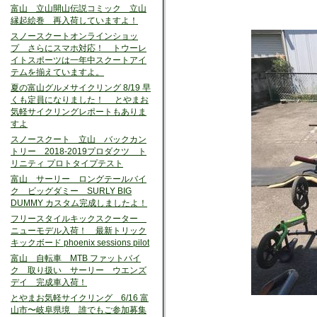
富山 立山開山伝説コミック 立山
縁起絵巻 再入荷していますよ！
スノースクートオンラインショッ
プ さらにスマホ対応！ トウーレ
イトスポーツは一年中スクートアイ
テムを揃えていますよ。
夏の富山グルメサイクリング 8/19 早
くも定員になりました！ とやまお
気軽サイクリングレポートもありま
すよ
スノースクート 立山 バックカン
トリー 2018-2019プロダクツ ト
リニティ プロトタイプテスト
富山 サーリー ロングテールバイ
ク ビッグダミー SURLY BIG
DUMMY カスタム完成しましたよ！
フリースタイルキックスクーター
ニューモデル入荷！ 最新トリック
キックボード phoenix sessions pilot
富山 自転車 MTB ファットバイ
ク 取り扱い サーリー ウエンズ
デイ 完成車入荷！
とやまお気軽サイクリング 6/16 富
山市〜岐阜県境 誰でもご参加募集